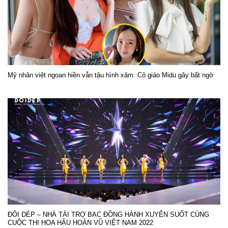
Mỹ nhân việt ngoan hiền vẫn tậu hình xăm: Cô giáo Midu gây bất ngờ
ĐÔI DÉP – NHÀ TÀI TRỢ BẠC ĐỒNG HÀNH XUYÊN SUỐT CÙNG
CUỘC THI HOA HẬU HOÀN VŨ VIỆT NAM 2022