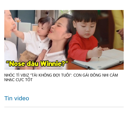
NHÓC TÌ VBIZ “TÀI KHÔNG ĐỢI TUỔI”: CON GÁI ĐÔNG NHI CẢM
NHẠC CỰC TỐT
Tin video