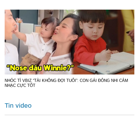
NHÓC TÌ VBIZ “TÀI KHÔNG ĐỢI TUỔI”: CON GÁI ĐÔNG NHI CẢM
NHẠC CỰC TỐT
Tin video