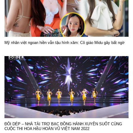
Mỹ nhân việt ngoan hiền vẫn tậu hình xăm: Cô giáo Midu gây bất ngờ
ĐÔI DÉP – NHÀ TÀI TRỢ BẠC ĐỒNG HÀNH XUYÊN SUỐT CÙNG
CUỘC THI HOA HẬU HOÀN VŨ VIỆT NAM 2022