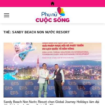
Skip
to
content
THẺ:
SANDY BEACH NON NƯỚC RESORT
Sandy Beach Non Nước Resort chọn Global Journey Holidays làm đại