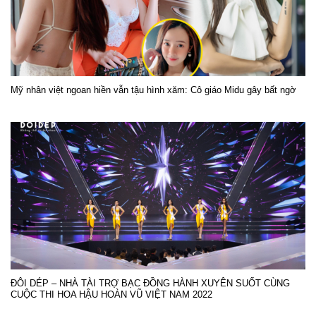
Mỹ nhân việt ngoan hiền vẫn tậu hình xăm: Cô giáo Midu gây bất ngờ
ĐÔI DÉP – NHÀ TÀI TRỢ BẠC ĐỒNG HÀNH XUYÊN SUỐT CÙNG
CUỘC THI HOA HẬU HOÀN VŨ VIỆT NAM 2022