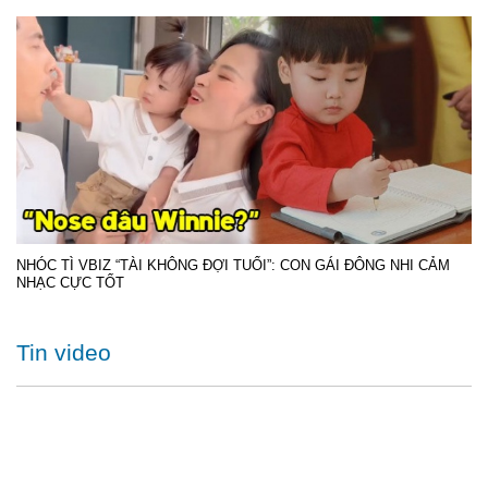
NHÓC TÌ VBIZ “TÀI KHÔNG ĐỢI TUỔI”: CON GÁI ĐÔNG NHI CẢM
NHẠC CỰC TỐT
Tin video