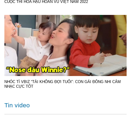
CUỘC THI HOA HẬU HOÀN VŨ VIỆT NAM 2022
NHÓC TÌ VBIZ “TÀI KHÔNG ĐỢI TUỔI”: CON GÁI ĐÔNG NHI CẢM
NHẠC CỰC TỐT
Tin video