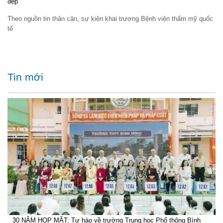
đẹp
Theo nguồn tin thân cận, sự kiện khai trương Bệnh viện thẩm mỹ quốc
tế
Tin mới
30 NĂM HỌP MẶT: Tự hào về trường Trung học Phổ thông Bình