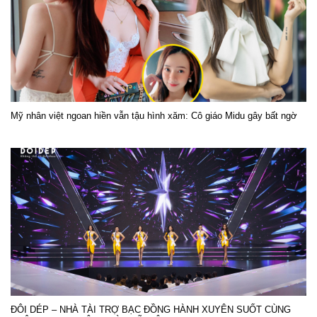
Mỹ nhân việt ngoan hiền vẫn tậu hình xăm: Cô giáo Midu gây bất ngờ
ĐÔI DÉP – NHÀ TÀI TRỢ BẠC ĐỒNG HÀNH XUYÊN SUỐT CÙNG