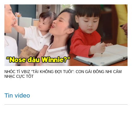
NHÓC TÌ VBIZ “TÀI KHÔNG ĐỢI TUỔI”: CON GÁI ĐÔNG NHI CẢM
NHẠC CỰC TỐT
Tin video