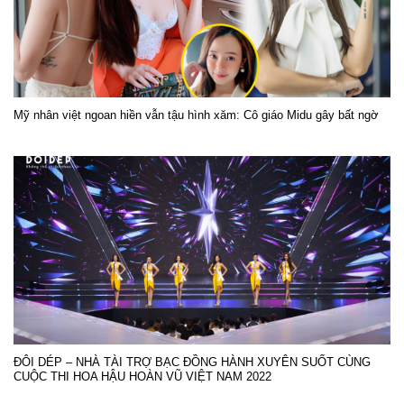
Mỹ nhân việt ngoan hiền vẫn tậu hình xăm: Cô giáo Midu gây bất ngờ
ĐÔI DÉP – NHÀ TÀI TRỢ BẠC ĐỒNG HÀNH XUYÊN SUỐT CÙNG
CUỘC THI HOA HẬU HOÀN VŨ VIỆT NAM 2022