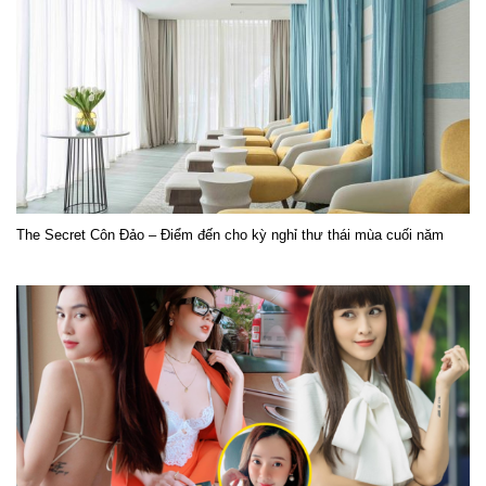
The Secret Côn Đảo – Điểm đến cho kỳ nghỉ thư thái mùa cuối năm