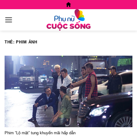
Skip
to
content
THẺ:
PHIM ẢNH
Phim “Lộ mặt” tung khuyến mãi hấp dẫn