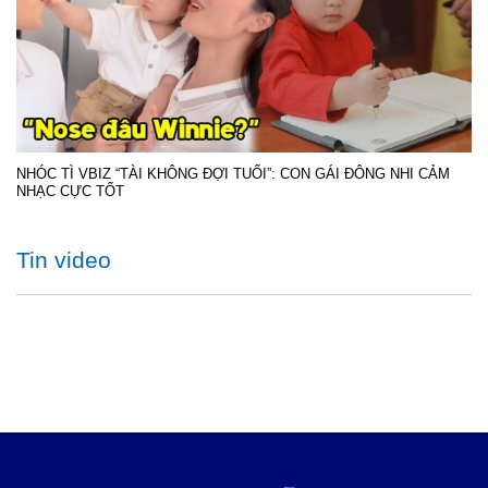
NHÓC TÌ VBIZ “TÀI KHÔNG ĐỢI TUỔI”: CON GÁI ĐÔNG NHI CẢM
NHẠC CỰC TỐT
Tin video