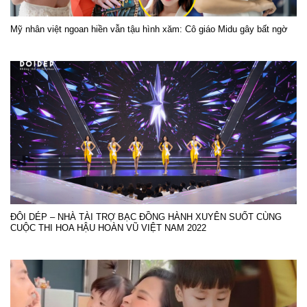
Mỹ nhân việt ngoan hiền vẫn tậu hình xăm: Cô giáo Midu gây bất ngờ
ĐÔI DÉP – NHÀ TÀI TRỢ BẠC ĐỒNG HÀNH XUYÊN SUỐT CÙNG
CUỘC THI HOA HẬU HOÀN VŨ VIỆT NAM 2022