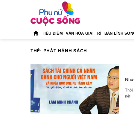
Skip
to
content
TIÊU ĐIỂM
VĂN HÓA GIẢI TRÍ
BẢN LĨNH SỐN
THẺ:
PHÁT HÀNH SÁCH
Nhữn
Thời 
nét,