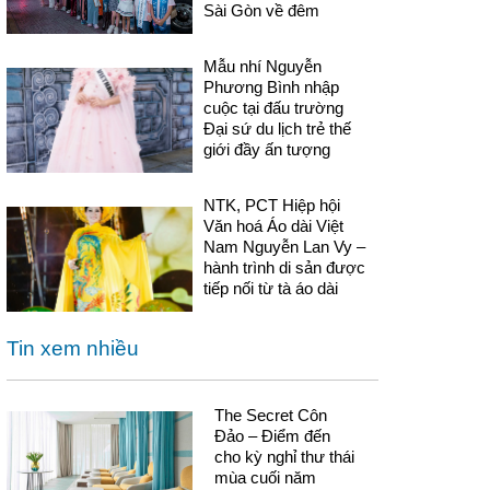
Sài Gòn về đêm
Mẫu nhí Nguyễn
Phương Bình nhập
cuộc tại đấu trường
Đại sứ du lịch trẻ thế
giới đầy ấn tượng
NTK, PCT Hiệp hội
Văn hoá Áo dài Việt
Nam Nguyễn Lan Vy –
hành trình di sản được
tiếp nối từ tà áo dài
Tin xem nhiều
The Secret Côn
Đảo – Điểm đến
cho kỳ nghỉ thư thái
mùa cuối năm