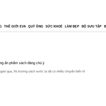
G
THẾ GIỚI EVA
QUÝ ÔNG
SỨC KHOẺ
LÀM ĐẸP
BỘ SƯU TẬP
g ấn phẩm sách đáng chú ý
gian qua, thị trường sách nước ta đã có nhiều chuyển biến rõ