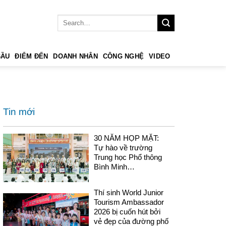
BẦU
ĐIỂM ĐẾN
DOANH NHÂN
CÔNG NGHỆ
VIDEO
Tin mới
30 NĂM HỌP MẶT:
Tự hào về trường
Trung học Phổ thông
Bình Minh…
Thí sinh World Junior
Tourism Ambassador
2026 bị cuốn hút bởi
vẻ đẹp của đường phố