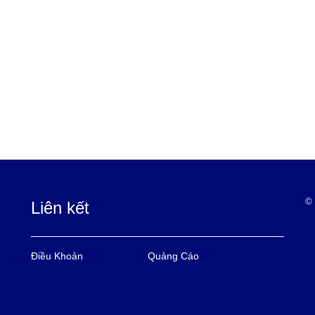
© 
Liên kết
Điều Khoản
Quảng Cáo