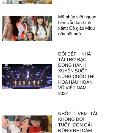
Mỹ nhân việt ngoan
hiền vẫn tậu hình
xăm: Cô giáo Midu
gây bất ngờ
ĐÔI DÉP – NHÀ
TÀI TRỢ BẠC
ĐỒNG HÀNH
XUYÊN SUỐT
CÙNG CUỘC THI
HOA HẬU HOÀN
VŨ VIỆT NAM
2022
NHÓC TÌ VBIZ “TÀI
KHÔNG ĐỢI
TUỔI”: CON GÁI
ĐÔNG NHI CẢM