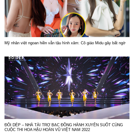
Mỹ nhân việt ngoan hiền vẫn tậu hình xăm: Cô giáo Midu gây bất ngờ
ĐÔI DÉP – NHÀ TÀI TRỢ BẠC ĐỒNG HÀNH XUYÊN SUỐT CÙNG
CUỘC THI HOA HẬU HOÀN VŨ VIỆT NAM 2022