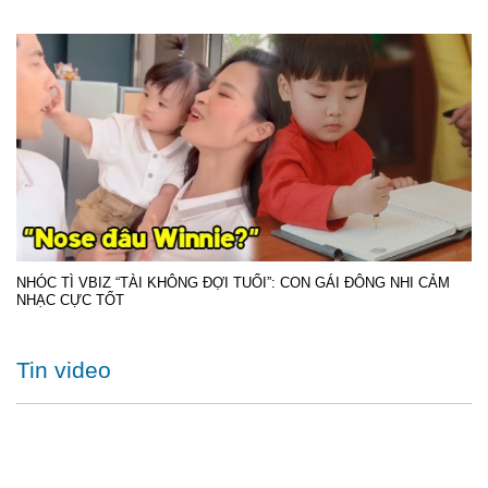
NHÓC TÌ VBIZ “TÀI KHÔNG ĐỢI TUỔI”: CON GÁI ĐÔNG NHI CẢM
NHẠC CỰC TỐT
Tin video