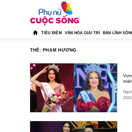
Skip
to
content
TIÊU ĐIỂM
VĂN HÓA GIẢI TRÍ
BẢN LĨNH SỐN
THẺ:
PHẠM HƯƠNG
Vươn
miệ
Ngườ
2024,