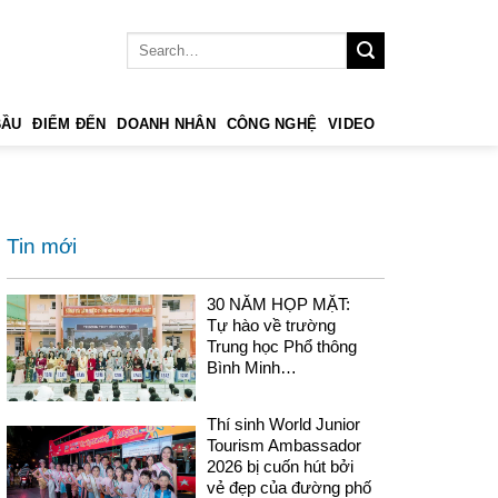
BẦU
ĐIỂM ĐẾN
DOANH NHÂN
CÔNG NGHỆ
VIDEO
Tin mới
30 NĂM HỌP MẶT:
Tự hào về trường
Trung học Phổ thông
Bình Minh…
Thí sinh World Junior
Tourism Ambassador
2026 bị cuốn hút bởi
vẻ đẹp của đường phố