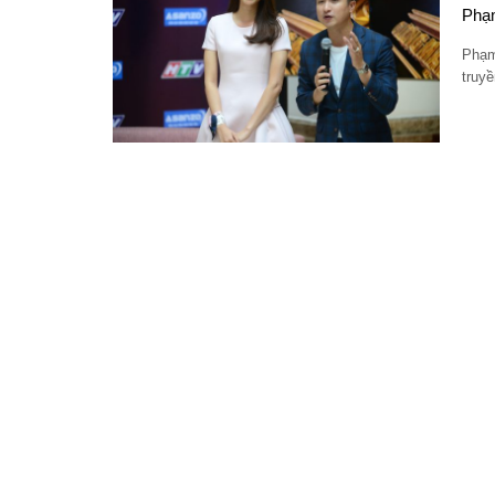
Phạm
Phạm
truyề