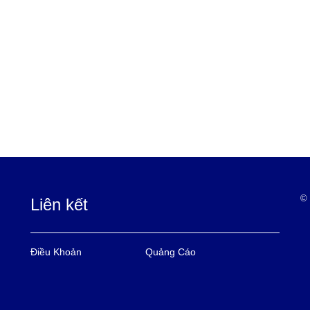
© 
Liên kết
Điều Khoản
Quảng Cáo