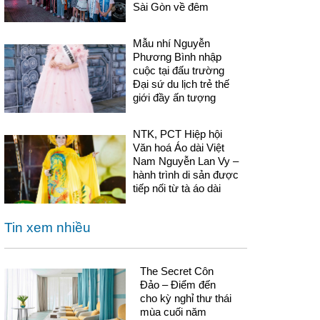
Sài Gòn về đêm
Mẫu nhí Nguyễn
Phương Bình nhập
cuộc tại đấu trường
Đại sứ du lịch trẻ thế
giới đầy ấn tượng
NTK, PCT Hiệp hội
Văn hoá Áo dài Việt
Nam Nguyễn Lan Vy –
hành trình di sản được
tiếp nối từ tà áo dài
Tin xem nhiều
The Secret Côn
Đảo – Điểm đến
cho kỳ nghỉ thư thái
mùa cuối năm