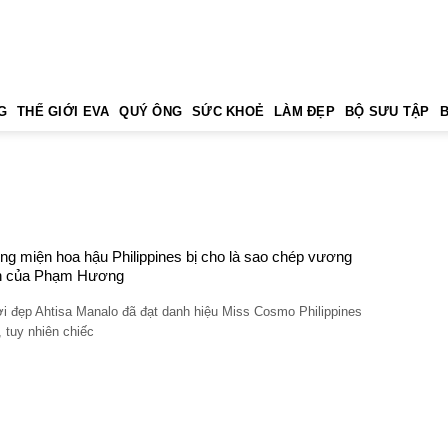
G
THẾ GIỚI EVA
QUÝ ÔNG
SỨC KHOẺ
LÀM ĐẸP
BỘ SƯU TẬP
g miện hoa hậu Philippines bị cho là sao chép vương
n của Phạm Hương
i đẹp Ahtisa Manalo đã đạt danh hiệu Miss Cosmo Philippines
 tuy nhiên chiếc