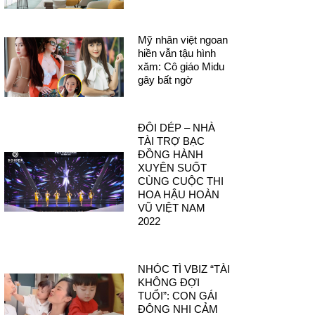
Mỹ nhân việt ngoan
hiền vẫn tậu hình
xăm: Cô giáo Midu
gây bất ngờ
ĐÔI DÉP – NHÀ
TÀI TRỢ BẠC
ĐỒNG HÀNH
XUYÊN SUỐT
CÙNG CUỘC THI
HOA HẬU HOÀN
VŨ VIỆT NAM
2022
NHÓC TÌ VBIZ “TÀI
KHÔNG ĐỢI
TUỔI”: CON GÁI
ĐÔNG NHI CẢM