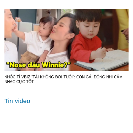
NHÓC TÌ VBIZ “TÀI KHÔNG ĐỢI TUỔI”: CON GÁI ĐÔNG NHI CẢM
NHẠC CỰC TỐT
Tin video