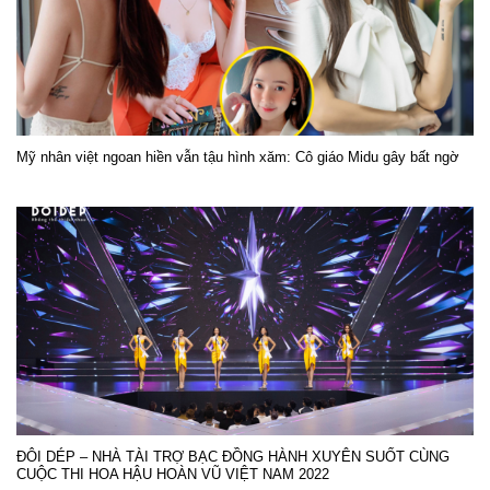
Mỹ nhân việt ngoan hiền vẫn tậu hình xăm: Cô giáo Midu gây bất ngờ
ĐÔI DÉP – NHÀ TÀI TRỢ BẠC ĐỒNG HÀNH XUYÊN SUỐT CÙNG
CUỘC THI HOA HẬU HOÀN VŨ VIỆT NAM 2022