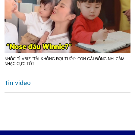
NHÓC TÌ VBIZ “TÀI KHÔNG ĐỢI TUỔI”: CON GÁI ĐÔNG NHI CẢM
NHẠC CỰC TỐT
Tin video