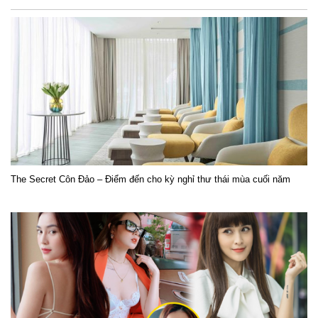
The Secret Côn Đảo – Điểm đến cho kỳ nghỉ thư thái mùa cuối năm