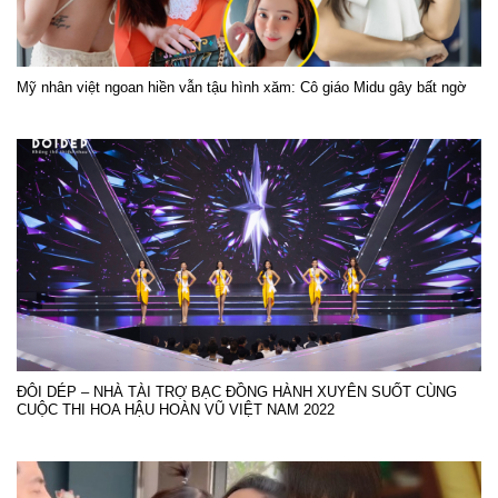
Mỹ nhân việt ngoan hiền vẫn tậu hình xăm: Cô giáo Midu gây bất ngờ
ĐÔI DÉP – NHÀ TÀI TRỢ BẠC ĐỒNG HÀNH XUYÊN SUỐT CÙNG
CUỘC THI HOA HẬU HOÀN VŨ VIỆT NAM 2022