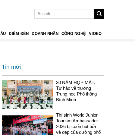
BẦU
ĐIỂM ĐẾN
DOANH NHÂN
CÔNG NGHỆ
VIDEO
Tin mới
30 NĂM HỌP MẶT:
Tự hào về trường
Trung học Phổ thông
Bình Minh…
Thí sinh World Junior
Tourism Ambassador
2026 bị cuốn hút bởi
vẻ đẹp của đường phố