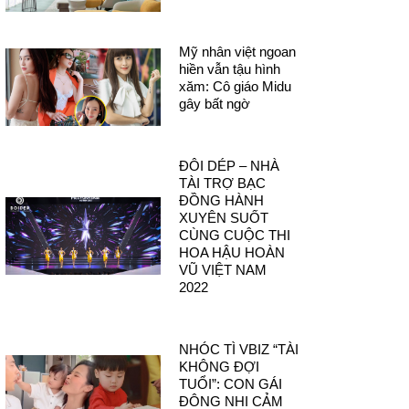
Mỹ nhân việt ngoan
hiền vẫn tậu hình
xăm: Cô giáo Midu
gây bất ngờ
ĐÔI DÉP – NHÀ
TÀI TRỢ BẠC
ĐỒNG HÀNH
XUYÊN SUỐT
CÙNG CUỘC THI
HOA HẬU HOÀN
VŨ VIỆT NAM
2022
NHÓC TÌ VBIZ “TÀI
KHÔNG ĐỢI
TUỔI”: CON GÁI
ĐÔNG NHI CẢM