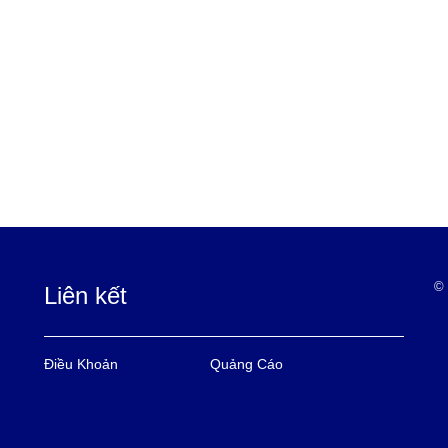
© 
Liên kết
Điều Khoản
Quảng Cáo