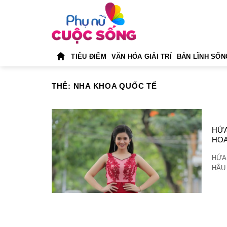
Skip
to
content
TIÊU ĐIỂM
VĂN HÓA GIẢI TRÍ
BẢN LĨNH SỐN
THẺ:
NHA KHOA QUỐC TẾ
HỨA
HOA
HỨA 
HẬU