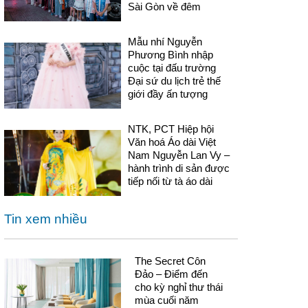
Sài Gòn về đêm
Mẫu nhí Nguyễn
Phương Bình nhập
cuộc tại đấu trường
Đại sứ du lịch trẻ thế
giới đầy ấn tượng
NTK, PCT Hiệp hội
Văn hoá Áo dài Việt
Nam Nguyễn Lan Vy –
hành trình di sản được
tiếp nối từ tà áo dài
Tin xem nhiều
The Secret Côn
Đảo – Điểm đến
cho kỳ nghỉ thư thái
mùa cuối năm