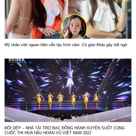
Mỹ nhân việt ngoan hiền vẫn tậu hình xăm: Cô giáo Midu gây bất ngờ
ĐÔI DÉP – NHÀ TÀI TRỢ BẠC ĐỒNG HÀNH XUYÊN SUỐT CÙNG
CUỘC THI HOA HẬU HOÀN VŨ VIỆT NAM 2022