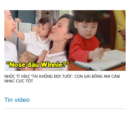
NHÓC TÌ VBIZ “TÀI KHÔNG ĐỢI TUỔI”: CON GÁI ĐÔNG NHI CẢM
NHẠC CỰC TỐT
Tin video