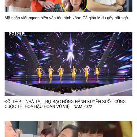
Mỹ nhân việt ngoan hiền vẫn tậu hình xăm: Cô giáo Midu gây bất ngờ
ĐÔI DÉP – NHÀ TÀI TRỢ BẠC ĐỒNG HÀNH XUYÊN SUỐT CÙNG
CUỘC THI HOA HẬU HOÀN VŨ VIỆT NAM 2022