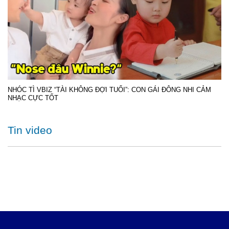
NHÓC TÌ VBIZ “TÀI KHÔNG ĐỢI TUỔI”: CON GÁI ĐÔNG NHI CẢM
NHẠC CỰC TỐT
Tin video