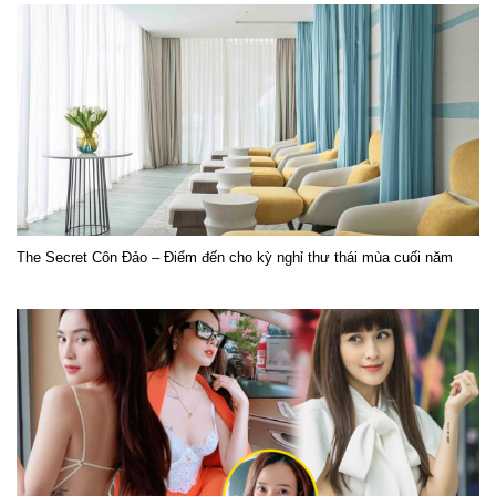
The Secret Côn Đảo – Điểm đến cho kỳ nghỉ thư thái mùa cuối năm