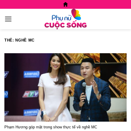
Skip
to
content
THẺ:
NGHỀ MC
Phạm Hương góp mặt trong show thực tế về nghề MC