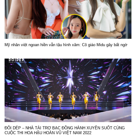
Mỹ nhân việt ngoan hiền vẫn tậu hình xăm: Cô giáo Midu gây bất ngờ
ĐÔI DÉP – NHÀ TÀI TRỢ BẠC ĐỒNG HÀNH XUYÊN SUỐT CÙNG
CUỘC THI HOA HẬU HOÀN VŨ VIỆT NAM 2022