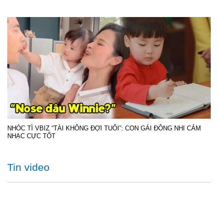
NHÓC TÌ VBIZ “TÀI KHÔNG ĐỢI TUỔI”: CON GÁI ĐÔNG NHI CẢM
NHẠC CỰC TỐT
Tin video