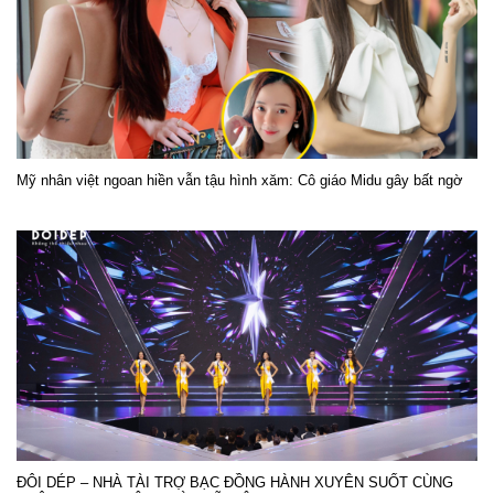
Mỹ nhân việt ngoan hiền vẫn tậu hình xăm: Cô giáo Midu gây bất ngờ
ĐÔI DÉP – NHÀ TÀI TRỢ BẠC ĐỒNG HÀNH XUYÊN SUỐT CÙNG