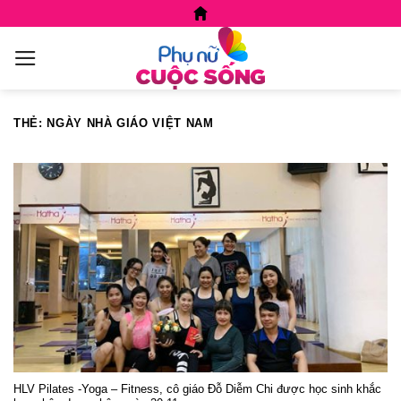
Skip
to
content
THẺ:
NGÀY NHÀ GIÁO VIỆT NAM
HLV Pilates -Yoga – Fitness, cô giáo Đỗ Diễm Chi được học sinh khắc