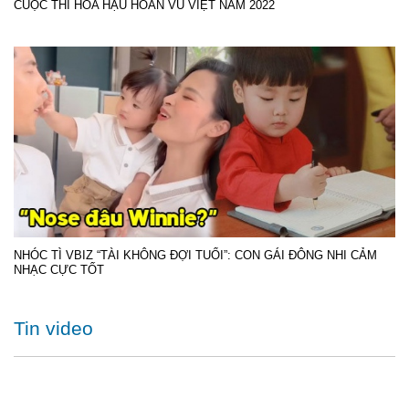
CUỘC THI HOA HẬU HOÀN VŨ VIỆT NAM 2022
NHÓC TÌ VBIZ “TÀI KHÔNG ĐỢI TUỔI”: CON GÁI ĐÔNG NHI CẢM
NHẠC CỰC TỐT
Tin video