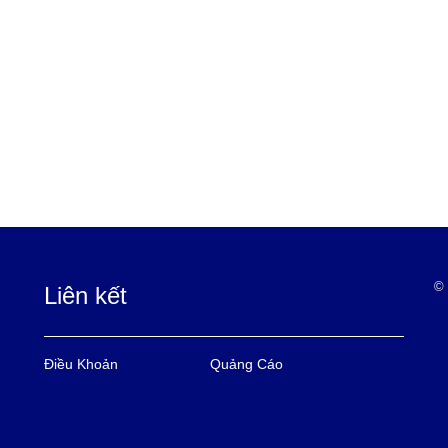
© 
Liên kết
Điều Khoản
Quảng Cáo