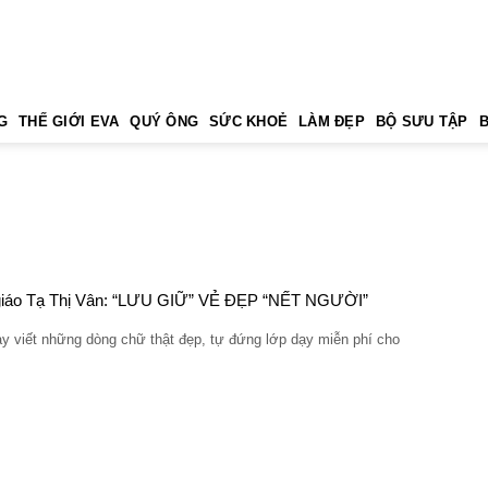
G
THẾ GIỚI EVA
QUÝ ÔNG
SỨC KHOẺ
LÀM ĐẸP
BỘ SƯU TẬP
giáo Tạ Thị Vân: “LƯU GIỮ” VẺ ĐẸP “NẾT NGƯỜI”
ay viết những dòng chữ thật đẹp, tự đứng lớp dạy miễn phí cho