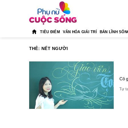
Skip
to
content
TIÊU ĐIỂM
VĂN HÓA GIẢI TRÍ
BẢN LĨNH SỐN
THẺ:
NẾT NGƯỜI
Cô 
Tự t