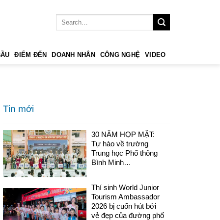
BẦU
ĐIỂM ĐẾN
DOANH NHÂN
CÔNG NGHỆ
VIDEO
Tin mới
30 NĂM HỌP MẶT:
Tự hào về trường
Trung học Phổ thông
Bình Minh…
Thí sinh World Junior
Tourism Ambassador
2026 bị cuốn hút bởi
vẻ đẹp của đường phố