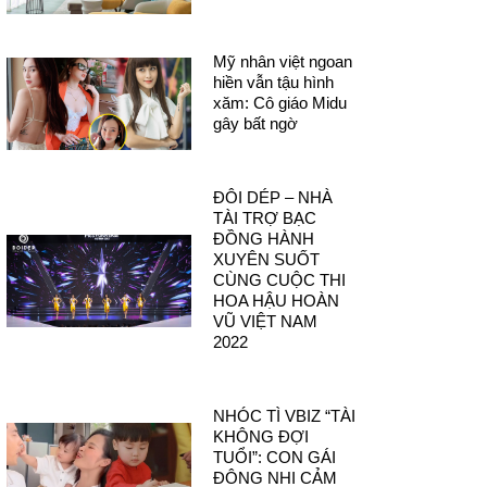
Mỹ nhân việt ngoan
hiền vẫn tậu hình
xăm: Cô giáo Midu
gây bất ngờ
ĐÔI DÉP – NHÀ
TÀI TRỢ BẠC
ĐỒNG HÀNH
XUYÊN SUỐT
CÙNG CUỘC THI
HOA HẬU HOÀN
VŨ VIỆT NAM
2022
NHÓC TÌ VBIZ “TÀI
KHÔNG ĐỢI
TUỔI”: CON GÁI
ĐÔNG NHI CẢM