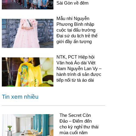
Sài Gòn về đêm
Mẫu nhí Nguyễn
Phương Bình nhập
cuộc tại đấu trường
Đại sứ du lịch trẻ thế
giới đầy ấn tượng
NTK, PCT Hiệp hội
Văn hoá Áo dài Việt
Nam Nguyễn Lan Vy –
hành trình di sản được
tiếp nối từ tà áo dài
Tin xem nhiều
The Secret Côn
Đảo – Điểm đến
cho kỳ nghỉ thư thái
mùa cuối năm