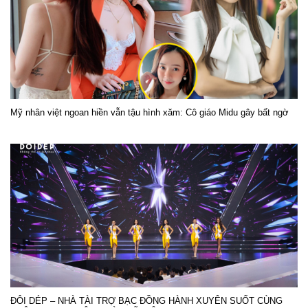
Mỹ nhân việt ngoan hiền vẫn tậu hình xăm: Cô giáo Midu gây bất ngờ
ĐÔI DÉP – NHÀ TÀI TRỢ BẠC ĐỒNG HÀNH XUYÊN SUỐT CÙNG