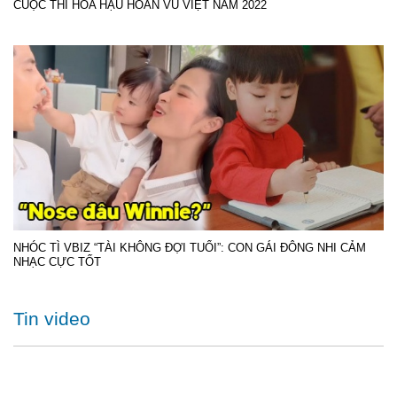
CUỘC THI HOA HẬU HOÀN VŨ VIỆT NAM 2022
NHÓC TÌ VBIZ “TÀI KHÔNG ĐỢI TUỔI”: CON GÁI ĐÔNG NHI CẢM
NHẠC CỰC TỐT
Tin video