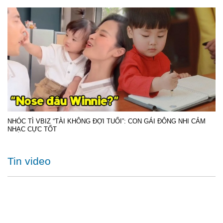
NHÓC TÌ VBIZ “TÀI KHÔNG ĐỢI TUỔI”: CON GÁI ĐÔNG NHI CẢM
NHẠC CỰC TỐT
Tin video