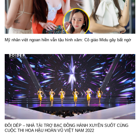
Mỹ nhân việt ngoan hiền vẫn tậu hình xăm: Cô giáo Midu gây bất ngờ
ĐÔI DÉP – NHÀ TÀI TRỢ BẠC ĐỒNG HÀNH XUYÊN SUỐT CÙNG
CUỘC THI HOA HẬU HOÀN VŨ VIỆT NAM 2022