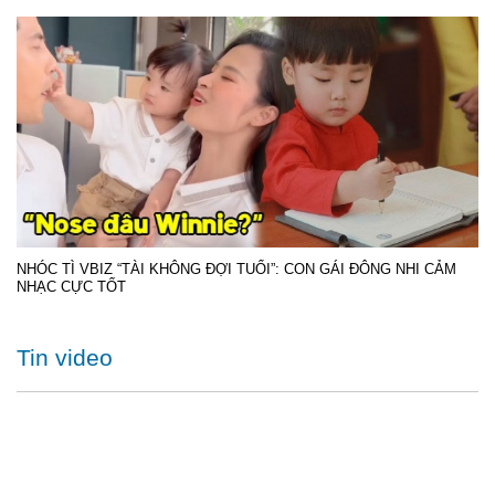
NHÓC TÌ VBIZ “TÀI KHÔNG ĐỢI TUỔI”: CON GÁI ĐÔNG NHI CẢM
NHẠC CỰC TỐT
Tin video