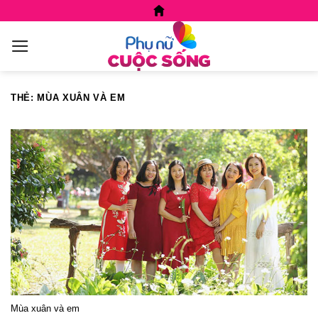
Skip
to
content
THẺ:
MÙA XUÂN VÀ EM
Mùa xuân và em