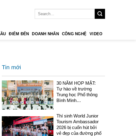
BẦU
ĐIỂM ĐẾN
DOANH NHÂN
CÔNG NGHỆ
VIDEO
Tin mới
30 NĂM HỌP MẶT:
Tự hào về trường
Trung học Phổ thông
Bình Minh…
Thí sinh World Junior
Tourism Ambassador
2026 bị cuốn hút bởi
vẻ đẹp của đường phố