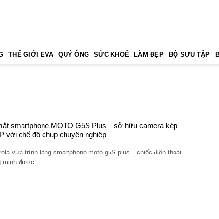
G
THẾ GIỚI EVA
QUÝ ÔNG
SỨC KHOẺ
LÀM ĐẸP
BỘ SƯU TẬP
mắt smartphone MOTO G5S Plus – sở hữu camera kép
 với chế độ chụp chuyên nghiệp
ola vừa trình làng smartphone moto g5S plus – chiếc điện thoại
g minh được