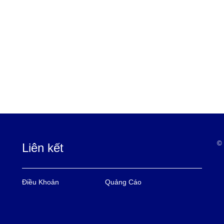
© 
Liên kết
Điều Khoản
Quảng Cáo