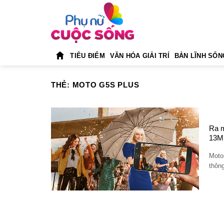
Skip
to
content
TIÊU ĐIỂM
VĂN HÓA GIẢI TRÍ
BẢN LĨNH SỐN
THẺ:
MOTO G5S PLUS
Ra 
13MP
Motor
thôn