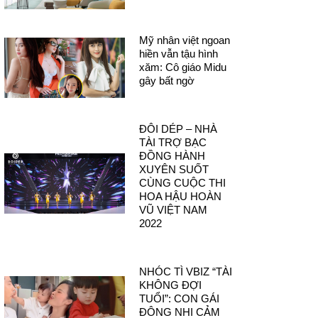
Mỹ nhân việt ngoan
hiền vẫn tậu hình
xăm: Cô giáo Midu
gây bất ngờ
ĐÔI DÉP – NHÀ
TÀI TRỢ BẠC
ĐỒNG HÀNH
XUYÊN SUỐT
CÙNG CUỘC THI
HOA HẬU HOÀN
VŨ VIỆT NAM
2022
NHÓC TÌ VBIZ “TÀI
KHÔNG ĐỢI
TUỔI”: CON GÁI
ĐÔNG NHI CẢM