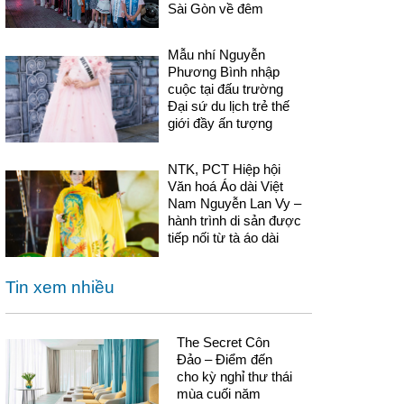
Sài Gòn về đêm
Mẫu nhí Nguyễn
Phương Bình nhập
cuộc tại đấu trường
Đại sứ du lịch trẻ thế
giới đầy ấn tượng
NTK, PCT Hiệp hội
Văn hoá Áo dài Việt
Nam Nguyễn Lan Vy –
hành trình di sản được
tiếp nối từ tà áo dài
Tin xem nhiều
The Secret Côn
Đảo – Điểm đến
cho kỳ nghỉ thư thái
mùa cuối năm