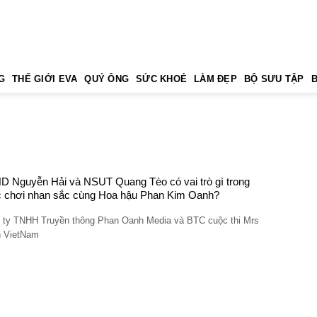
G
THẾ GIỚI EVA
QUÝ ÔNG
SỨC KHOẺ
LÀM ĐẸP
BỘ SƯU TẬP
 Nguyễn Hải và NSUT Quang Tèo có vai trò gì trong
 chơi nhan sắc cùng Hoa hậu Phan Kim Oanh?
 ty TNHH Truyền thông Phan Oanh Media và BTC cuộc thi Mrs
h VietNam