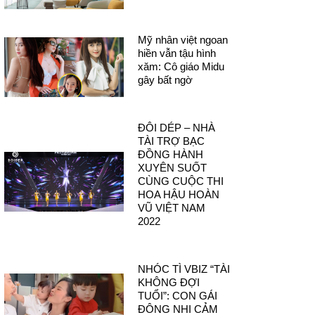
Mỹ nhân việt ngoan
hiền vẫn tậu hình
xăm: Cô giáo Midu
gây bất ngờ
ĐÔI DÉP – NHÀ
TÀI TRỢ BẠC
ĐỒNG HÀNH
XUYÊN SUỐT
CÙNG CUỘC THI
HOA HẬU HOÀN
VŨ VIỆT NAM
2022
NHÓC TÌ VBIZ “TÀI
KHÔNG ĐỢI
TUỔI”: CON GÁI
ĐÔNG NHI CẢM