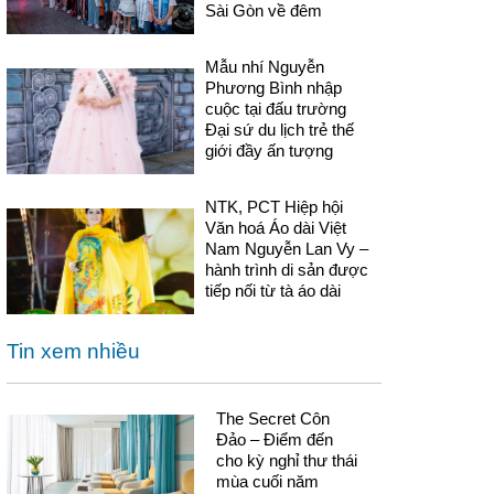
Sài Gòn về đêm
Mẫu nhí Nguyễn
Phương Bình nhập
cuộc tại đấu trường
Đại sứ du lịch trẻ thế
giới đầy ấn tượng
NTK, PCT Hiệp hội
Văn hoá Áo dài Việt
Nam Nguyễn Lan Vy –
hành trình di sản được
tiếp nối từ tà áo dài
Tin xem nhiều
The Secret Côn
Đảo – Điểm đến
cho kỳ nghỉ thư thái
mùa cuối năm