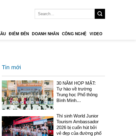
BẦU
ĐIỂM ĐẾN
DOANH NHÂN
CÔNG NGHỆ
VIDEO
Tin mới
30 NĂM HỌP MẶT:
Tự hào về trường
Trung học Phổ thông
Bình Minh…
Thí sinh World Junior
Tourism Ambassador
2026 bị cuốn hút bởi
vẻ đẹp của đường phố