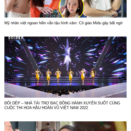
Mỹ nhân việt ngoan hiền vẫn tậu hình xăm: Cô giáo Midu gây bất ngờ
ĐÔI DÉP – NHÀ TÀI TRỢ BẠC ĐỒNG HÀNH XUYÊN SUỐT CÙNG
CUỘC THI HOA HẬU HOÀN VŨ VIỆT NAM 2022