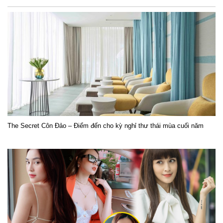
The Secret Côn Đảo – Điểm đến cho kỳ nghỉ thư thái mùa cuối năm