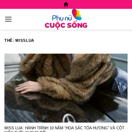
Skip
to
content
THẺ:
MISSLUA
MISS LUA: HÀNH TRÌNH 10 NĂM “HỌA SẮC TỎA HƯƠNG” VÀ CỘT