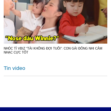
NHÓC TÌ VBIZ “TÀI KHÔNG ĐỢI TUỔI”: CON GÁI ĐÔNG NHI CẢM
NHẠC CỰC TỐT
Tin video