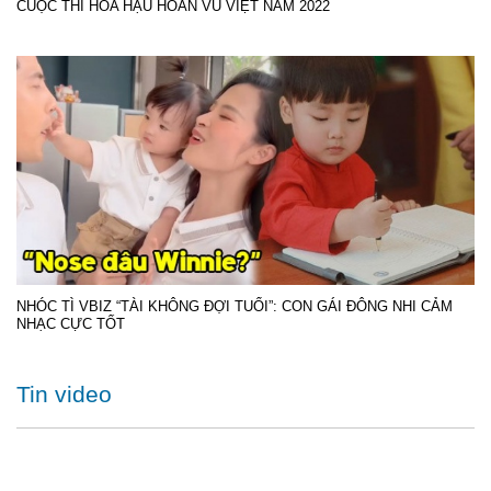
CUỘC THI HOA HẬU HOÀN VŨ VIỆT NAM 2022
NHÓC TÌ VBIZ “TÀI KHÔNG ĐỢI TUỔI”: CON GÁI ĐÔNG NHI CẢM
NHẠC CỰC TỐT
Tin video