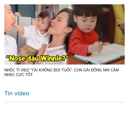
NHÓC TÌ VBIZ “TÀI KHÔNG ĐỢI TUỔI”: CON GÁI ĐÔNG NHI CẢM
NHẠC CỰC TỐT
Tin video