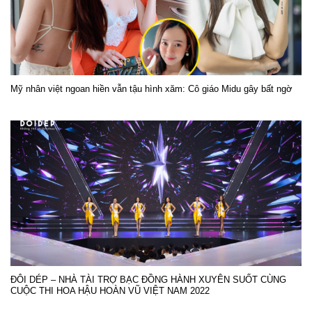
Mỹ nhân việt ngoan hiền vẫn tậu hình xăm: Cô giáo Midu gây bất ngờ
ĐÔI DÉP – NHÀ TÀI TRỢ BẠC ĐỒNG HÀNH XUYÊN SUỐT CÙNG
CUỘC THI HOA HẬU HOÀN VŨ VIỆT NAM 2022