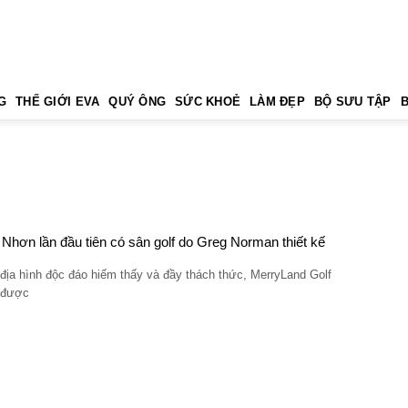
G
THẾ GIỚI EVA
QUÝ ÔNG
SỨC KHOẺ
LÀM ĐẸP
BỘ SƯU TẬP
Nhơn lần đầu tiên có sân golf do Greg Norman thiết kế
địa hình độc đáo hiếm thấy và đầy thách thức, MerryLand Golf
 được