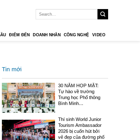
BẦU
ĐIỂM ĐẾN
DOANH NHÂN
CÔNG NGHỆ
VIDEO
Tin mới
30 NĂM HỌP MẶT:
Tự hào về trường
Trung học Phổ thông
Bình Minh…
Thí sinh World Junior
Tourism Ambassador
2026 bị cuốn hút bởi
vẻ đẹp của đường phố