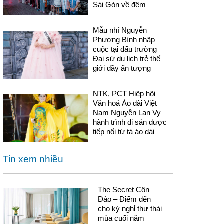
Sài Gòn về đêm
Mẫu nhí Nguyễn
Phương Bình nhập
cuộc tại đấu trường
Đại sứ du lịch trẻ thế
giới đầy ấn tượng
NTK, PCT Hiệp hội
Văn hoá Áo dài Việt
Nam Nguyễn Lan Vy –
hành trình di sản được
tiếp nối từ tà áo dài
Tin xem nhiều
The Secret Côn
Đảo – Điểm đến
cho kỳ nghỉ thư thái
mùa cuối năm