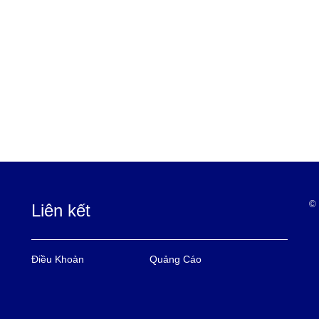
© 
Liên kết
Điều Khoản
Quảng Cáo