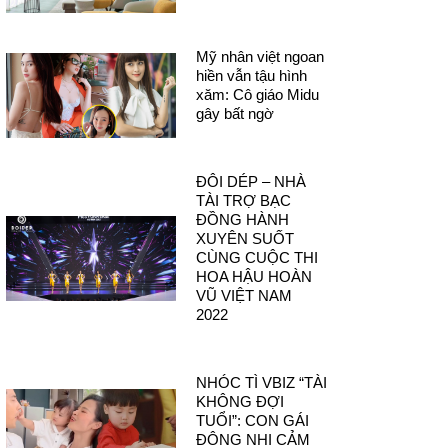
Mỹ nhân việt ngoan
hiền vẫn tậu hình
xăm: Cô giáo Midu
gây bất ngờ
ĐÔI DÉP – NHÀ
TÀI TRỢ BẠC
ĐỒNG HÀNH
XUYÊN SUỐT
CÙNG CUỘC THI
HOA HẬU HOÀN
VŨ VIỆT NAM
2022
NHÓC TÌ VBIZ “TÀI
KHÔNG ĐỢI
TUỔI”: CON GÁI
ĐÔNG NHI CẢM