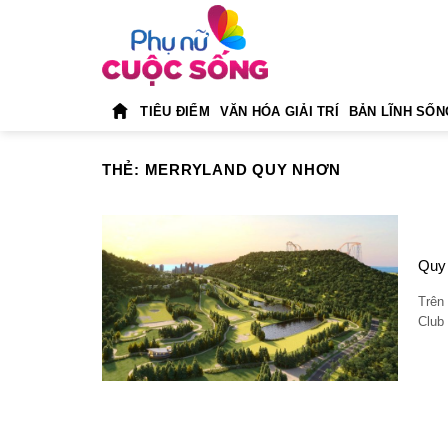
Skip
to
content
TIÊU ĐIỂM
VĂN HÓA GIẢI TRÍ
BẢN LĨNH SỐN
THẺ:
MERRYLAND QUY NHƠN
Quy 
Trên 
Club