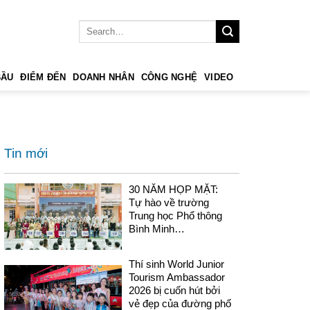
BẦU
ĐIỂM ĐẾN
DOANH NHÂN
CÔNG NGHỆ
VIDEO
Tin mới
30 NĂM HỌP MẶT:
Tự hào về trường
Trung học Phổ thông
Bình Minh…
Thí sinh World Junior
Tourism Ambassador
2026 bị cuốn hút bởi
vẻ đẹp của đường phố