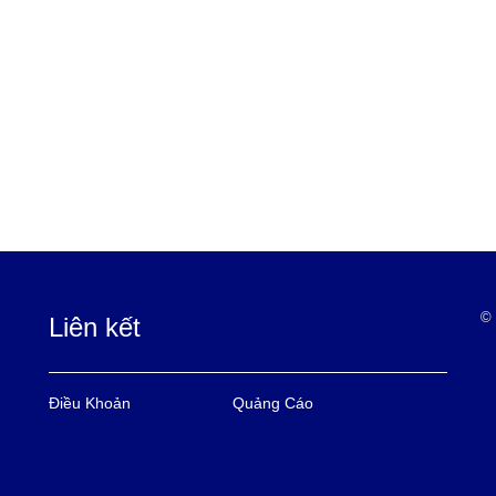
© 
Liên kết
Điều Khoản
Quảng Cáo