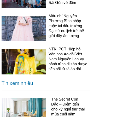
Sài Gòn về đêm
Mẫu nhí Nguyễn
Phương Bình nhập
cuộc tại đấu trường
Đại sứ du lịch trẻ thế
giới đầy ấn tượng
NTK, PCT Hiệp hội
Văn hoá Áo dài Việt
Nam Nguyễn Lan Vy –
hành trình di sản được
tiếp nối từ tà áo dài
Tin xem nhiều
The Secret Côn
Đảo – Điểm đến
cho kỳ nghỉ thư thái
mùa cuối năm