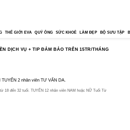
G
THẾ GIỚI EVA
QUÝ ÔNG
SỨC KHOẺ
LÀM ĐẸP
BỘ SƯU TẬP
ỀN DỊCH VỤ + TIP ĐẢM BẢO TRÊN 15TR/THÁNG
 TUYỂN 2 nhân viên TƯ VẤN DA.
 từ 18 đến 32 tuổi. TUYỂN 12 nhân viên NAM hoặc NỮ Tuổi Từ