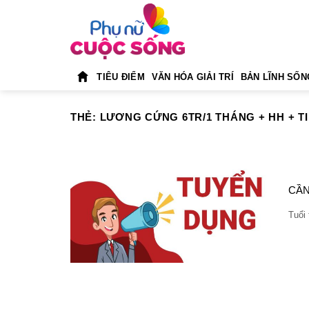
Skip
to
content
TIÊU ĐIỂM
VĂN HÓA GIẢI TRÍ
BẢN LĨNH SỐN
THẺ:
LƯƠNG CỨNG 6TR/1 THÁNG + HH + TI
CẦN
Tuổi