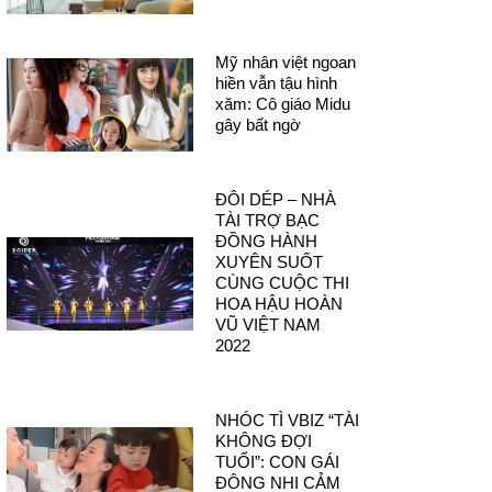
Mỹ nhân việt ngoan
hiền vẫn tậu hình
xăm: Cô giáo Midu
gây bất ngờ
ĐÔI DÉP – NHÀ
TÀI TRỢ BẠC
ĐỒNG HÀNH
XUYÊN SUỐT
CÙNG CUỘC THI
HOA HẬU HOÀN
VŨ VIỆT NAM
2022
NHÓC TÌ VBIZ “TÀI
KHÔNG ĐỢI
TUỔI”: CON GÁI
ĐÔNG NHI CẢM