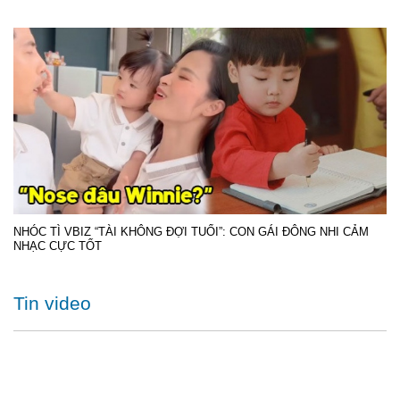
NHÓC TÌ VBIZ “TÀI KHÔNG ĐỢI TUỔI”: CON GÁI ĐÔNG NHI CẢM
NHẠC CỰC TỐT
Tin video