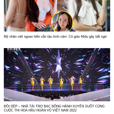
Mỹ nhân việt ngoan hiền vẫn tậu hình xăm: Cô giáo Midu gây bất ngờ
ĐÔI DÉP – NHÀ TÀI TRỢ BẠC ĐỒNG HÀNH XUYÊN SUỐT CÙNG
CUỘC THI HOA HẬU HOÀN VŨ VIỆT NAM 2022