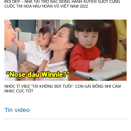
ĐÔI DÉP – NHÀ TÀI TRỢ BẠC ĐỒNG HÀNH XUYÊN SUỐT CÙNG
CUỘC THI HOA HẬU HOÀN VŨ VIỆT NAM 2022
NHÓC TÌ VBIZ “TÀI KHÔNG ĐỢI TUỔI”: CON GÁI ĐÔNG NHI CẢM
NHẠC CỰC TỐT
Tin video