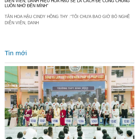
DIỄN VIÊN, DANH HIỆU HOA HẬU SẼ LÀ CÁCH ĐỂ CÔNG CHÚNG
LUÔN NHỚ ĐẾN MÌNH”
TÂN HOA HẬU CINDY HỒNG THY :“TÔI CHƯA BAO GIỜ BỎ NGHỀ
DIỄN VIÊN, DANH
Tin mới