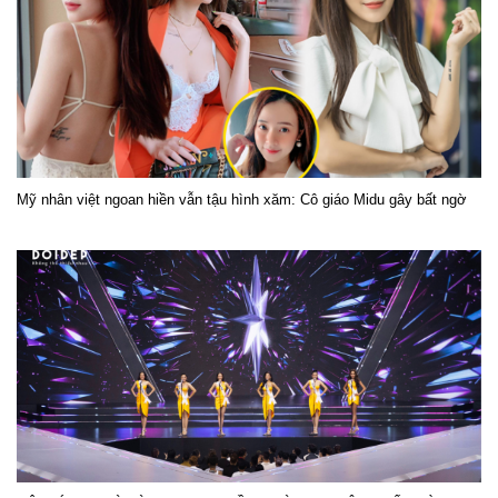
Mỹ nhân việt ngoan hiền vẫn tậu hình xăm: Cô giáo Midu gây bất ngờ