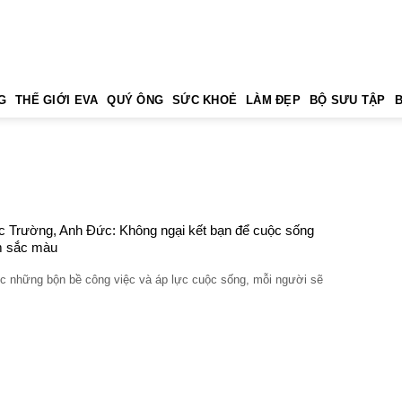
G
THẾ GIỚI EVA
QUÝ ÔNG
SỨC KHOẺ
LÀM ĐẸP
BỘ SƯU TẬP
 Trường, Anh Đức: Không ngại kết bạn để cuộc sống
m sắc màu
c những bộn bề công việc và áp lực cuộc sống, mỗi người sẽ