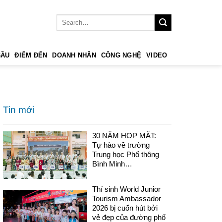
BẦU
ĐIỂM ĐẾN
DOANH NHÂN
CÔNG NGHỆ
VIDEO
Tin mới
30 NĂM HỌP MẶT:
Tự hào về trường
Trung học Phổ thông
Bình Minh…
Thí sinh World Junior
Tourism Ambassador
2026 bị cuốn hút bởi
vẻ đẹp của đường phố