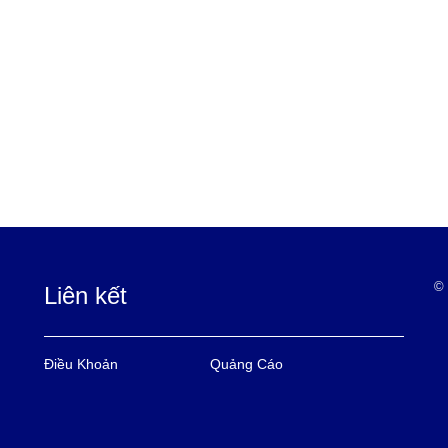
© 
Liên kết
Điều Khoản
Quảng Cáo