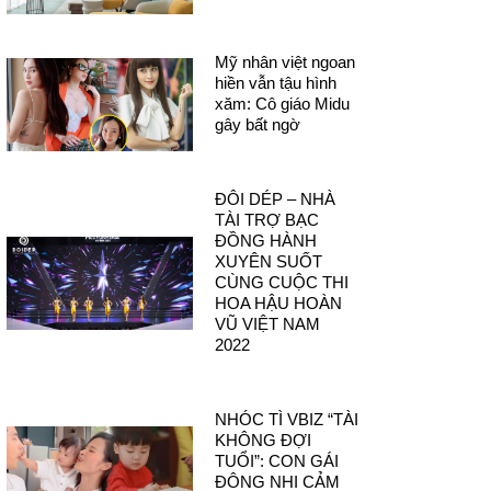
Mỹ nhân việt ngoan
hiền vẫn tậu hình
xăm: Cô giáo Midu
gây bất ngờ
ĐÔI DÉP – NHÀ
TÀI TRỢ BẠC
ĐỒNG HÀNH
XUYÊN SUỐT
CÙNG CUỘC THI
HOA HẬU HOÀN
VŨ VIỆT NAM
2022
NHÓC TÌ VBIZ “TÀI
KHÔNG ĐỢI
TUỔI”: CON GÁI
ĐÔNG NHI CẢM