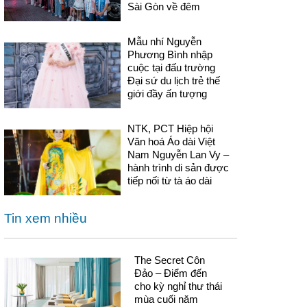
Sài Gòn về đêm
Mẫu nhí Nguyễn
Phương Bình nhập
cuộc tại đấu trường
Đại sứ du lịch trẻ thế
giới đầy ấn tượng
NTK, PCT Hiệp hội
Văn hoá Áo dài Việt
Nam Nguyễn Lan Vy –
hành trình di sản được
tiếp nối từ tà áo dài
Tin xem nhiều
The Secret Côn
Đảo – Điểm đến
cho kỳ nghỉ thư thái
mùa cuối năm