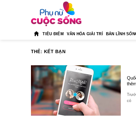
Skip
to
content
TIÊU ĐIỂM
VĂN HÓA GIẢI TRÍ
BẢN LĨNH SỐN
THẺ:
KẾT BẠN
Quốc
thê
Trướ
có