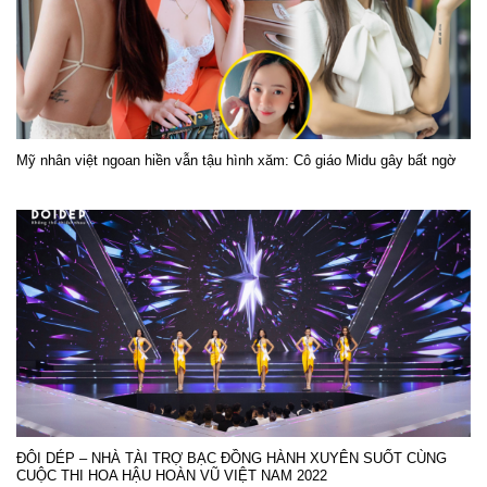
Mỹ nhân việt ngoan hiền vẫn tậu hình xăm: Cô giáo Midu gây bất ngờ
ĐÔI DÉP – NHÀ TÀI TRỢ BẠC ĐỒNG HÀNH XUYÊN SUỐT CÙNG
CUỘC THI HOA HẬU HOÀN VŨ VIỆT NAM 2022