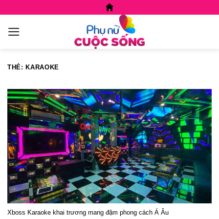
Skip
to
content
THẺ:
KARAOKE
Xboss Karaoke khai trương mang đậm phong cách Á Âu