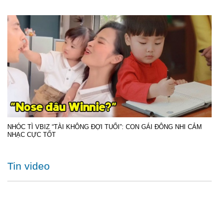
NHÓC TÌ VBIZ “TÀI KHÔNG ĐỢI TUỔI”: CON GÁI ĐÔNG NHI CẢM
NHẠC CỰC TỐT
Tin video