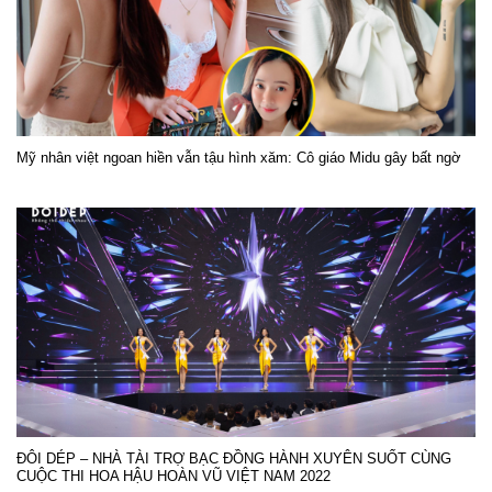
Mỹ nhân việt ngoan hiền vẫn tậu hình xăm: Cô giáo Midu gây bất ngờ
ĐÔI DÉP – NHÀ TÀI TRỢ BẠC ĐỒNG HÀNH XUYÊN SUỐT CÙNG
CUỘC THI HOA HẬU HOÀN VŨ VIỆT NAM 2022