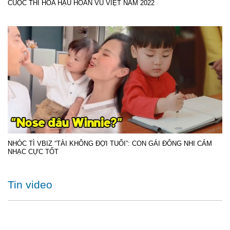
CUỘC THI HOA HẬU HOÀN VŨ VIỆT NAM 2022
NHÓC TÌ VBIZ “TÀI KHÔNG ĐỢI TUỔI”: CON GÁI ĐÔNG NHI CẢM
NHẠC CỰC TỐT
Tin video