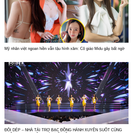
Mỹ nhân việt ngoan hiền vẫn tậu hình xăm: Cô giáo Midu gây bất ngờ
ĐÔI DÉP – NHÀ TÀI TRỢ BẠC ĐỒNG HÀNH XUYÊN SUỐT CÙNG