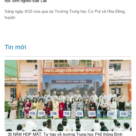
học sinh nghèo Đắk Lăk
Sáng ngày 4/10 vừa qua tại Trường Trung học Cư Pul xã Hòa Đông,
huyện
Tin mới
30 NĂM HỌP MẶT: Tự hào về trường Trung học Phổ thông Bình