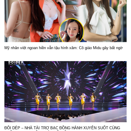
Mỹ nhân việt ngoan hiền vẫn tậu hình xăm: Cô giáo Midu gây bất ngờ
ĐÔI DÉP – NHÀ TÀI TRỢ BẠC ĐỒNG HÀNH XUYÊN SUỐT CÙNG