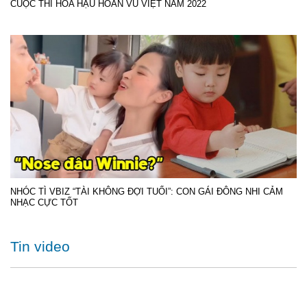
CUỘC THI HOA HẬU HOÀN VŨ VIỆT NAM 2022
NHÓC TÌ VBIZ “TÀI KHÔNG ĐỢI TUỔI”: CON GÁI ĐÔNG NHI CẢM
NHẠC CỰC TỐT
Tin video