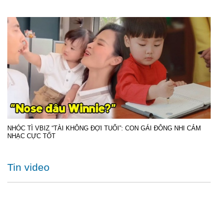
NHÓC TÌ VBIZ “TÀI KHÔNG ĐỢI TUỔI”: CON GÁI ĐÔNG NHI CẢM
NHẠC CỰC TỐT
Tin video