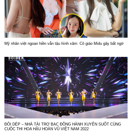
Mỹ nhân việt ngoan hiền vẫn tậu hình xăm: Cô giáo Midu gây bất ngờ
ĐÔI DÉP – NHÀ TÀI TRỢ BẠC ĐỒNG HÀNH XUYÊN SUỐT CÙNG
CUỘC THI HOA HẬU HOÀN VŨ VIỆT NAM 2022