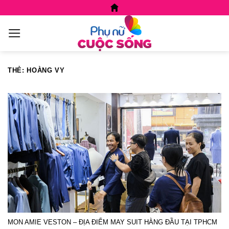
Skip
to
content
THẺ:
HOÀNG VY
MON AMIE VESTON – ĐỊA ĐIỂM MAY SUIT HÀNG ĐẦU TẠI TPHCM