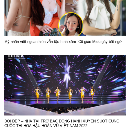
Mỹ nhân việt ngoan hiền vẫn tậu hình xăm: Cô giáo Midu gây bất ngờ
ĐÔI DÉP – NHÀ TÀI TRỢ BẠC ĐỒNG HÀNH XUYÊN SUỐT CÙNG
CUỘC THI HOA HẬU HOÀN VŨ VIỆT NAM 2022