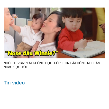
NHÓC TÌ VBIZ “TÀI KHÔNG ĐỢI TUỔI”: CON GÁI ĐÔNG NHI CẢM
NHẠC CỰC TỐT
Tin video