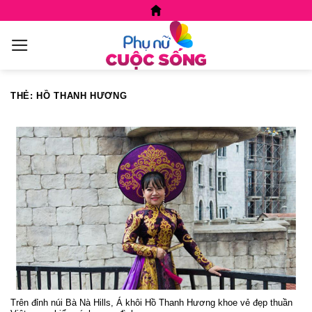
Skip
to
content
THẺ:
HỒ THANH HƯƠNG
Trên đỉnh núi Bà Nà Hills, Á khôi Hồ Thanh Hương khoe vẻ đẹp thuần