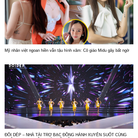
Mỹ nhân việt ngoan hiền vẫn tậu hình xăm: Cô giáo Midu gây bất ngờ
ĐÔI DÉP – NHÀ TÀI TRỢ BẠC ĐỒNG HÀNH XUYÊN SUỐT CÙNG