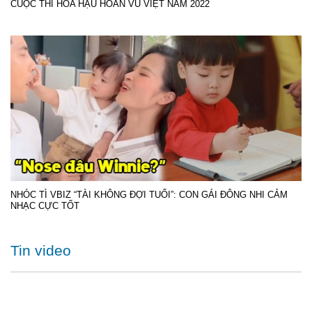
CUỘC THI HOA HẬU HOÀN VŨ VIỆT NAM 2022
NHÓC TÌ VBIZ “TÀI KHÔNG ĐỢI TUỔI”: CON GÁI ĐÔNG NHI CẢM
NHẠC CỰC TỐT
Tin video