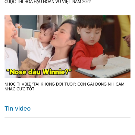
CUỘC THI HOA HẬU HOÀN VŨ VIỆT NAM 2022
NHÓC TÌ VBIZ “TÀI KHÔNG ĐỢI TUỔI”: CON GÁI ĐÔNG NHI CẢM
NHẠC CỰC TỐT
Tin video