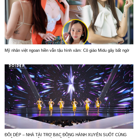
Mỹ nhân việt ngoan hiền vẫn tậu hình xăm: Cô giáo Midu gây bất ngờ
ĐÔI DÉP – NHÀ TÀI TRỢ BẠC ĐỒNG HÀNH XUYÊN SUỐT CÙNG