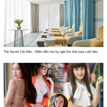
The Secret Côn Đảo – Điểm đến cho kỳ nghỉ thư thái mùa cuối năm