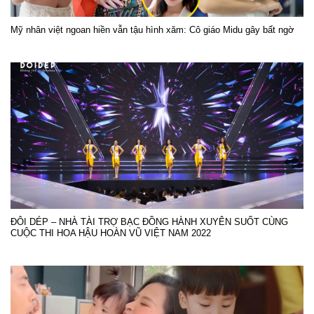
Mỹ nhân việt ngoan hiền vẫn tậu hình xăm: Cô giáo Midu gây bất ngờ
ĐÔI DÉP – NHÀ TÀI TRỢ BẠC ĐỒNG HÀNH XUYÊN SUỐT CÙNG
CUỘC THI HOA HẬU HOÀN VŨ VIỆT NAM 2022