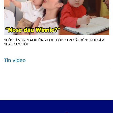
NHÓC TÌ VBIZ “TÀI KHÔNG ĐỢI TUỔI”: CON GÁI ĐÔNG NHI CẢM
NHẠC CỰC TỐT
Tin video