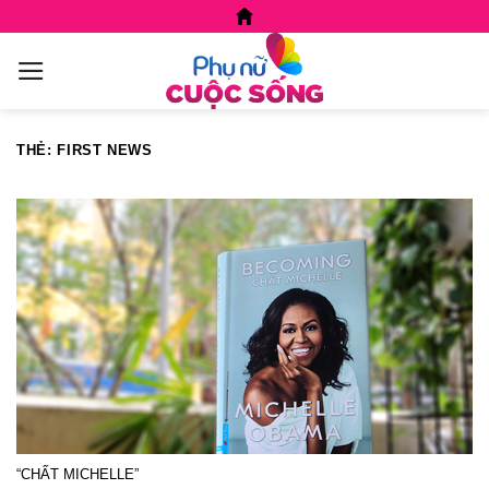
Skip
to
content
THẺ:
FIRST NEWS
“CHẤT MICHELLE”