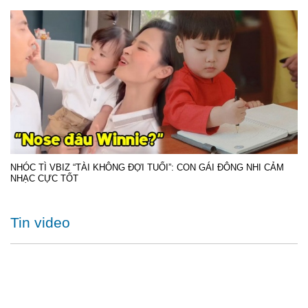
NHÓC TÌ VBIZ “TÀI KHÔNG ĐỢI TUỔI”: CON GÁI ĐÔNG NHI CẢM
NHẠC CỰC TỐT
Tin video