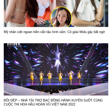
Mỹ nhân việt ngoan hiền vẫn tậu hình xăm: Cô giáo Midu gây bất ngờ
ĐÔI DÉP – NHÀ TÀI TRỢ BẠC ĐỒNG HÀNH XUYÊN SUỐT CÙNG
CUỘC THI HOA HẬU HOÀN VŨ VIỆT NAM 2022