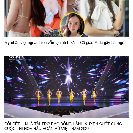
Mỹ nhân việt ngoan hiền vẫn tậu hình xăm: Cô giáo Midu gây bất ngờ
ĐÔI DÉP – NHÀ TÀI TRỢ BẠC ĐỒNG HÀNH XUYÊN SUỐT CÙNG
CUỘC THI HOA HẬU HOÀN VŨ VIỆT NAM 2022