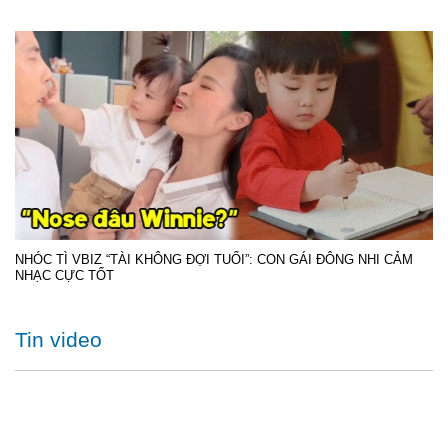
NHÓC TÌ VBIZ “TÀI KHÔNG ĐỢI TUỔI”: CON GÁI ĐÔNG NHI CẢM
NHẠC CỰC TỐT
Tin video