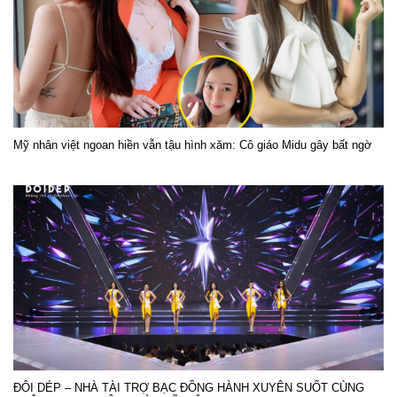
Mỹ nhân việt ngoan hiền vẫn tậu hình xăm: Cô giáo Midu gây bất ngờ
ĐÔI DÉP – NHÀ TÀI TRỢ BẠC ĐỒNG HÀNH XUYÊN SUỐT CÙNG