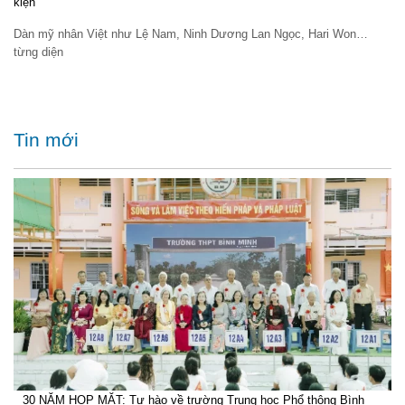
kiện
Dàn mỹ nhân Việt như Lệ Nam, Ninh Dương Lan Ngọc, Hari Won…
từng diện
Tin mới
30 NĂM HỌP MẶT: Tự hào về trường Trung học Phổ thông Bình