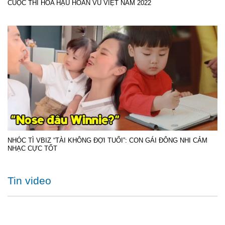
CUỘC THI HOA HẬU HOÀN VŨ VIỆT NAM 2022
NHÓC TÌ VBIZ “TÀI KHÔNG ĐỢI TUỔI”: CON GÁI ĐÔNG NHI CẢM
NHẠC CỰC TỐT
Tin video