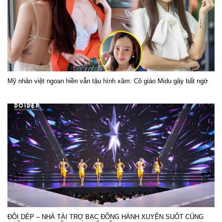
Mỹ nhân việt ngoan hiền vẫn tậu hình xăm: Cô giáo Midu gây bất ngờ
ĐÔI DÉP – NHÀ TÀI TRỢ BẠC ĐỒNG HÀNH XUYÊN SUỐT CÙNG