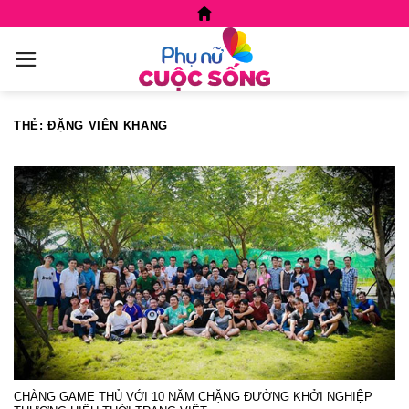
Skip
to
content
THẺ:
ĐẶNG VIÊN KHANG
CHÀNG GAME THỦ VỚI 10 NĂM CHẶNG ĐƯỜNG KHỞI NGHIỆP