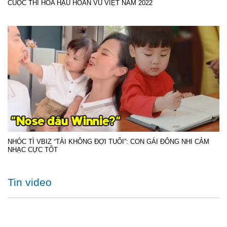
CUỘC THI HOA HẬU HOÀN VŨ VIỆT NAM 2022
NHÓC TÌ VBIZ “TÀI KHÔNG ĐỢI TUỔI”: CON GÁI ĐÔNG NHI CẢM
NHẠC CỰC TỐT
Tin video