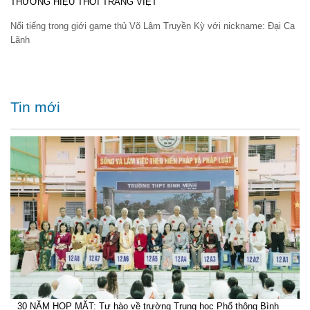
THƯƠNG HIỆU THỜI TRANG VIỆT
Nổi tiếng trong giới game thủ Võ Lâm Truyền Kỳ với nickname: Đại Ca
Lãnh
Tin mới
30 NĂM HỌP MẶT: Tự hào về trường Trung học Phổ thông Bình