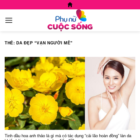
Skip
to
content
THẺ:
DA ĐẸP “VẠN NGƯỜI MÊ”
Tinh dầu hoa anh thảo là gì mà có tác dụng “cải lão hoàn đồng” làn da