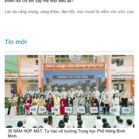
khiến hội chị em say mê như điếu đổ?
Làn da căng mọng, sáng khỏe, đàn hồi, mịn mượt là niềm mơ ước của
Tin mới
30 NĂM HỌP MẶT: Tự hào về trường Trung học Phổ thông Bình
Minh…