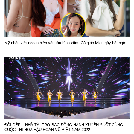
Mỹ nhân việt ngoan hiền vẫn tậu hình xăm: Cô giáo Midu gây bất ngờ
ĐÔI DÉP – NHÀ TÀI TRỢ BẠC ĐỒNG HÀNH XUYÊN SUỐT CÙNG
CUỘC THI HOA HẬU HOÀN VŨ VIỆT NAM 2022