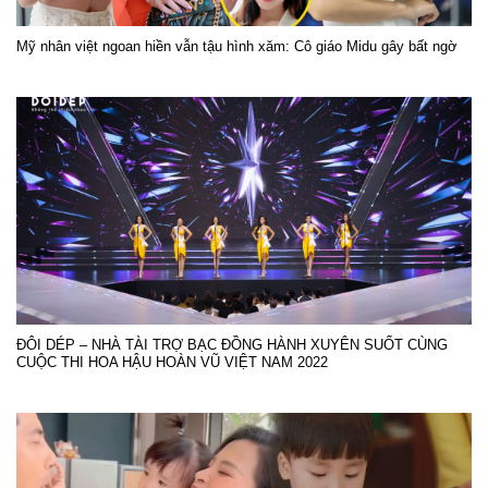
Mỹ nhân việt ngoan hiền vẫn tậu hình xăm: Cô giáo Midu gây bất ngờ
ĐÔI DÉP – NHÀ TÀI TRỢ BẠC ĐỒNG HÀNH XUYÊN SUỐT CÙNG
CUỘC THI HOA HẬU HOÀN VŨ VIỆT NAM 2022