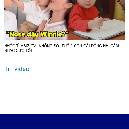
NHÓC TÌ VBIZ “TÀI KHÔNG ĐỢI TUỔI”: CON GÁI ĐÔNG NHI CẢM
NHẠC CỰC TỐT
Tin video