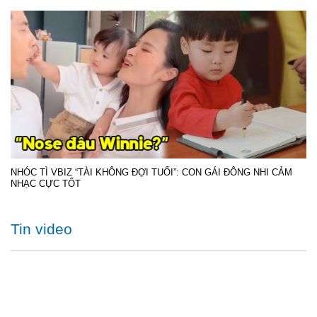
NHÓC TÌ VBIZ “TÀI KHÔNG ĐỢI TUỔI”: CON GÁI ĐÔNG NHI CẢM
NHẠC CỰC TỐT
Tin video