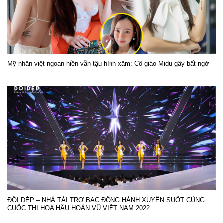
Mỹ nhân việt ngoan hiền vẫn tậu hình xăm: Cô giáo Midu gây bất ngờ
ĐÔI DÉP – NHÀ TÀI TRỢ BẠC ĐỒNG HÀNH XUYÊN SUỐT CÙNG
CUỘC THI HOA HẬU HOÀN VŨ VIỆT NAM 2022