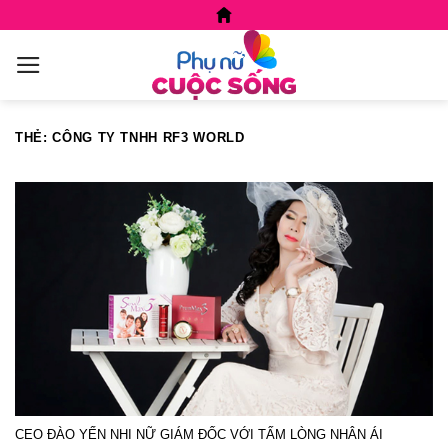
Skip
to
content
THẺ:
CÔNG TY TNHH RF3 WORLD
CEO ĐÀO YẾN NHI NỮ GIÁM ĐỐC VỚI TẤM LÒNG NHÂN ÁI