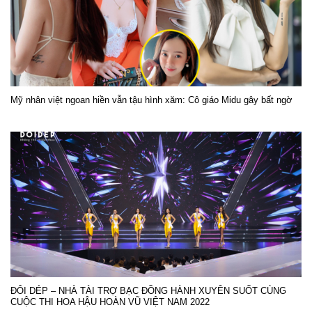
Mỹ nhân việt ngoan hiền vẫn tậu hình xăm: Cô giáo Midu gây bất ngờ
ĐÔI DÉP – NHÀ TÀI TRỢ BẠC ĐỒNG HÀNH XUYÊN SUỐT CÙNG
CUỘC THI HOA HẬU HOÀN VŨ VIỆT NAM 2022