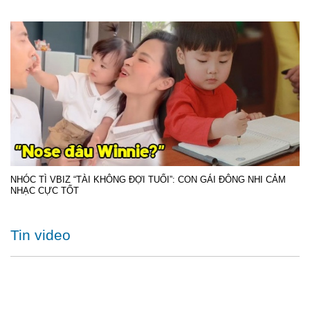
NHÓC TÌ VBIZ “TÀI KHÔNG ĐỢI TUỔI”: CON GÁI ĐÔNG NHI CẢM
NHẠC CỰC TỐT
Tin video