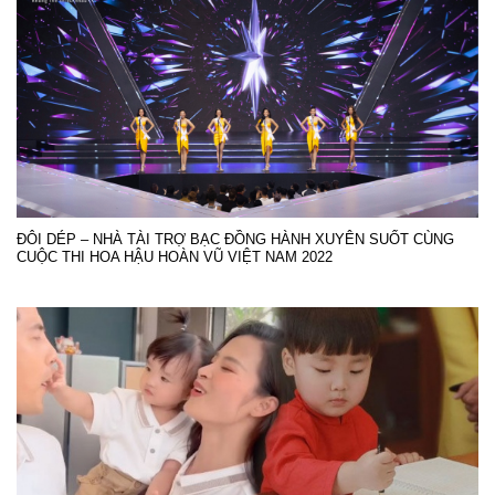
ĐÔI DÉP – NHÀ TÀI TRỢ BẠC ĐỒNG HÀNH XUYÊN SUỐT CÙNG
CUỘC THI HOA HẬU HOÀN VŨ VIỆT NAM 2022