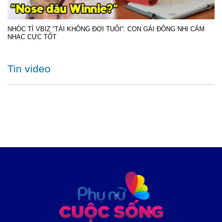
NHÓC TÌ VBIZ “TÀI KHÔNG ĐỢI TUỔI”: CON GÁI ĐÔNG NHI CẢM
NHẠC CỰC TỐT
Tin video