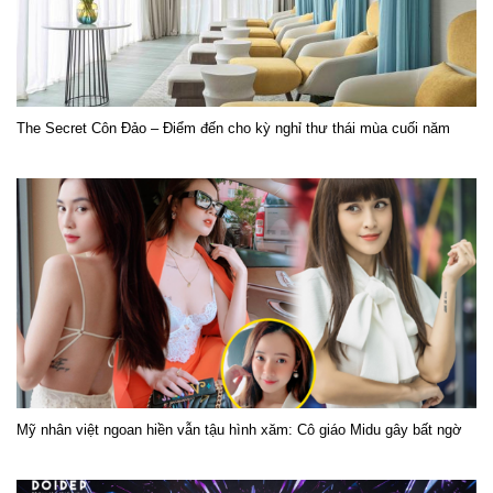
The Secret Côn Đảo – Điểm đến cho kỳ nghỉ thư thái mùa cuối năm
Mỹ nhân việt ngoan hiền vẫn tậu hình xăm: Cô giáo Midu gây bất ngờ