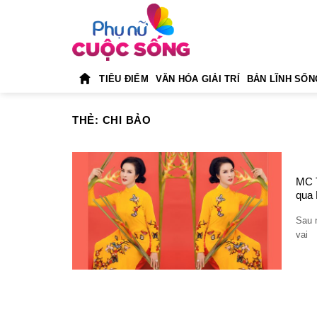
Skip
to
content
TIÊU ĐIỂM
VĂN HÓA GIẢI TRÍ
BẢN LĨNH SỐN
THẺ:
CHI BẢO
MC T
qua 
Sau 
vai