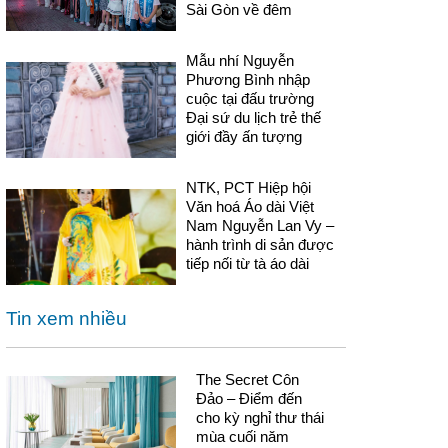
Sài Gòn về đêm
Mẫu nhí Nguyễn
Phương Bình nhập
cuộc tại đấu trường
Đại sứ du lịch trẻ thế
giới đầy ấn tượng
NTK, PCT Hiệp hội
Văn hoá Áo dài Việt
Nam Nguyễn Lan Vy –
hành trình di sản được
tiếp nối từ tà áo dài
Tin xem nhiều
The Secret Côn
Đảo – Điểm đến
cho kỳ nghỉ thư thái
mùa cuối năm