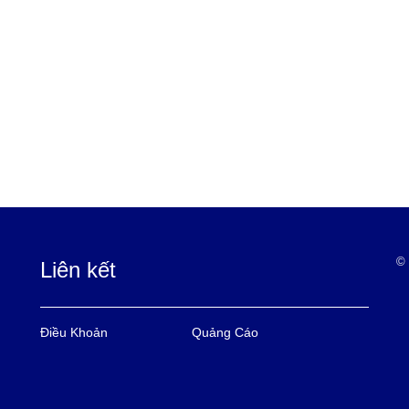
© 
Liên kết
Điều Khoản
Quảng Cáo