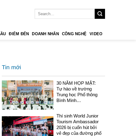
BẦU
ĐIỂM ĐẾN
DOANH NHÂN
CÔNG NGHỆ
VIDEO
Tin mới
30 NĂM HỌP MẶT:
Tự hào về trường
Trung học Phổ thông
Bình Minh…
Thí sinh World Junior
Tourism Ambassador
2026 bị cuốn hút bởi
vẻ đẹp của đường phố