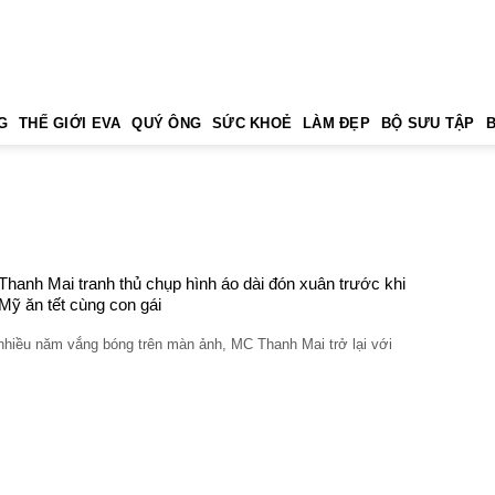
G
THẾ GIỚI EVA
QUÝ ÔNG
SỨC KHOẺ
LÀM ĐẸP
BỘ SƯU TẬP
hanh Mai tranh thủ chụp hình áo dài đón xuân trước khi
Mỹ ăn tết cùng con gái
nhiều năm vắng bóng trên màn ảnh, MC Thanh Mai trở lại với