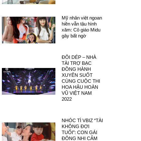
Mỹ nhân việt ngoan
hiền vẫn tậu hình
xăm: Cô giáo Midu
gây bất ngờ
ĐÔI DÉP – NHÀ
TÀI TRỢ BẠC
ĐỒNG HÀNH
XUYÊN SUỐT
CÙNG CUỘC THI
HOA HẬU HOÀN
VŨ VIỆT NAM
2022
NHÓC TÌ VBIZ “TÀI
KHÔNG ĐỢI
TUỔI”: CON GÁI
ĐÔNG NHI CẢM